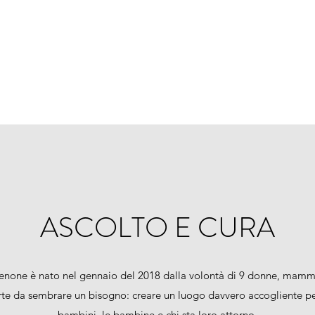
ASCOLTO E CURA
enone è nato nel gennaio del 2018 dalla volontà di 9 donne, mamme
rte da sembrare un bisogno: creare un luogo davvero accogliente p
bambini, le bambine e chi sta loro attorno.