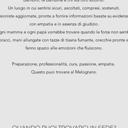
Un luogo in cui sentirsi sicuri, ascoltati, compresi, sostenuti.
sioniste aggiornate, pronte a fornire informazioni basate su eviden
con empatia e in assenza di giudizio.
gni mamma e ogni papà vorrebbe trovare quando le forze non semb
bracci, mani allungate con tazze di tisana fumante, orecchie pronte 
fanno spazio alle emozioni che fluiscono.
Preparazione, professionalità, cura, passione, empatia.
Questo puoi trovare al Melograno.
QUANDO PUOI TROVARCI IN SEDE?